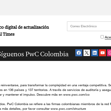
Carrito Compras
co digital de actualización
al Times
Ace
Nombre del producto
Precio $
Mini descripción
Síguenos PwC Colombia
-
1
+
Precio:
$
ps!
Al parecer no tienes productos en tu carrito. Añade produc
reinventarse, para transformar la complejidad en una ventaja competitiva. S
aparecerán aquí.
en 136 países y 137 territorios. A través de servicios de auditoría y asegura
lerar y mantener el impulso. Descubre más en www.pwc.com/co
Comprar
os. PwC Colombia se refiere a las firmas colombianas miembros de la red P
a más detalles, por favor consultar www.pwc.com/structure