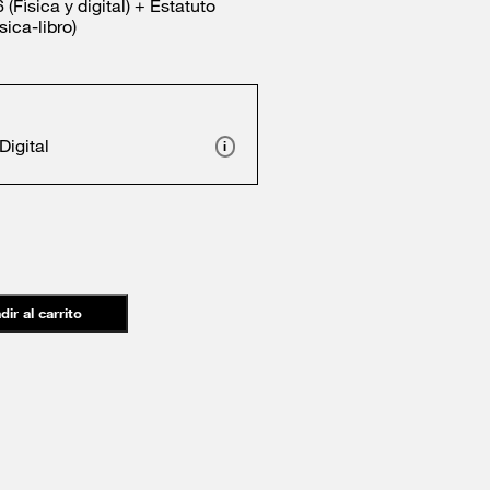
(Física y digital) + Estatuto
ica-libro)
Digital
i
dir al carrito