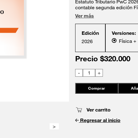
Estatuto Tributario PwC 2026 
contable segunda edición Fís
Ver más
Edición
Versiones:
Física + 
2026
Precio $
320.000
-
1
+
Comprar
Aña
Ver carrito
Regresar al inicio
>