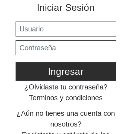
Preguntas Frecuentes
Jurisprudencia Corte Constitucional
+
Comprar
Jurisprudencia Consejo de Estado
Estatuto Tributario
Convenios para evitar la doble imposición
Comprar
Textos oficiales de las normas
2025
+
Estatuto Contable
Tax & Legal Times *
Años
Home Tax & Legal Times
Anteriores
Personas naturales, Tributación internacional y
+
2024
Derecho laboral y migratorio
Servicios Legales y Tributario
Impuestos Territoriales, Litigios, Regimen
Servicios legales
2023
SIMPLE
Servicios tributarios
Derecho corporativo, Comercio exterior, Fusiones
PwC Colombia
2022
y adquisiciones
2021
Impuesto sobre la renta, impuesto al patrimonio y
precios de la transferencia
2020
IVA, Impuesto nacional al consumo GMF y otros
tributos
2019
Tax & Legal Clip
2018
Boletines /Newsletter /信息推送
Especiales Reforma Tributaria
2017
2016