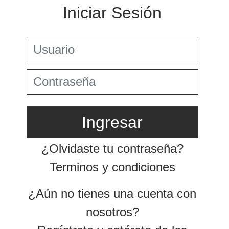
Preguntas Frecuentes
Jurisprudencia Corte Constitucional
+
Comprar
Jurisprudencia Consejo de Estado
Estatuto Tributario
Convenios para evitar la doble imposición
Comprar
Textos oficiales de las normas
2025
+
Estatuto Contable
Tax & Legal Times *
Años
Home Tax & Legal Times
Anteriores
Personas naturales, Tributación internacional y
+
2024
Derecho laboral y migratorio
Servicios Legales y Tributario
Impuestos Territoriales, Litigios, Regimen
Servicios legales
2023
SIMPLE
Servicios tributarios
Derecho corporativo, Comercio exterior, Fusiones
PwC Colombia
2022
y adquisiciones
2021
Impuesto sobre la renta, impuesto al patrimonio y
precios de la transferencia
2020
IVA, Impuesto nacional al consumo GMF y otros
tributos
2019
Tax & Legal Clip
2018
Boletines /Newsletter /信息推送
Especiales Reforma Tributaria
2017
2016