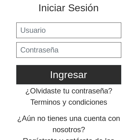
Preguntas Frecuentes
Jurisprudencia Corte Constitucional
+
Comprar
Jurisprudencia Consejo de Estado
Estatuto Tributario
Convenios para evitar la doble imposición
Comprar
Textos oficiales de las normas
2025
+
Estatuto Contable
Tax & Legal Times *
Años
Home Tax & Legal Times
Anteriores
Personas naturales, Tributación internacional y
+
2024
Derecho laboral y migratorio
Servicios Legales y Tributario
Impuestos Territoriales, Litigios, Regimen
Servicios legales
2023
SIMPLE
Servicios tributarios
Derecho corporativo, Comercio exterior, Fusiones
PwC Colombia
2022
y adquisiciones
2021
Impuesto sobre la renta, impuesto al patrimonio y
precios de la transferencia
2020
IVA, Impuesto nacional al consumo GMF y otros
tributos
2019
Tax & Legal Clip
2018
Boletines /Newsletter /信息推送
Especiales Reforma Tributaria
2017
2016