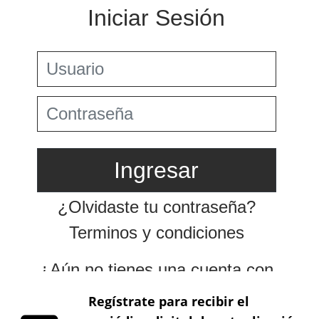
Preguntas Frecuentes
Jurisprudencia Corte Constitucional
+
Comprar
Jurisprudencia Consejo de Estado
Estatuto Tributario
Convenios para evitar la doble imposición
Comprar
Textos oficiales de las normas
2025
+
Estatuto Contable
Tax & Legal Times *
Años
Home Tax & Legal Times
Anteriores
Personas naturales, Tributación internacional y
+
2024
Derecho laboral y migratorio
Servicios Legales y Tributario
Impuestos Territoriales, Litigios, Regimen
Servicios legales
2023
SIMPLE
Servicios tributarios
Derecho corporativo, Comercio exterior, Fusiones
PwC Colombia
2022
y adquisiciones
2021
Impuesto sobre la renta, impuesto al patrimonio y
precios de la transferencia
2020
IVA, Impuesto nacional al consumo GMF y otros
tributos
2019
Tax & Legal Clip
2018
Boletines /Newsletter /信息推送
Especiales Reforma Tributaria
2017
2016
Regístrate para recibir el