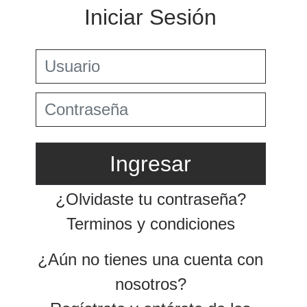
Preguntas Frecuentes
Jurisprudencia Corte Constitucional
+
Comprar
Jurisprudencia Consejo de Estado
Estatuto Tributario
Convenios para evitar la doble imposición
Comprar
Textos oficiales de las normas
2025
+
Estatuto Contable
Tax & Legal Times *
Años
Home Tax & Legal Times
Anteriores
Personas naturales, Tributación internacional y
+
2024
Derecho laboral y migratorio
Servicios Legales y Tributario
Impuestos Territoriales, Litigios, Regimen
Servicios legales
2023
SIMPLE
Servicios tributarios
Derecho corporativo, Comercio exterior, Fusiones
PwC Colombia
2022
y adquisiciones
2021
Impuesto sobre la renta, impuesto al patrimonio y
precios de la transferencia
2020
IVA, Impuesto nacional al consumo GMF y otros
tributos
2019
Tax & Legal Clip
2018
Boletines /Newsletter /信息推送
Especiales Reforma Tributaria
2017
2016