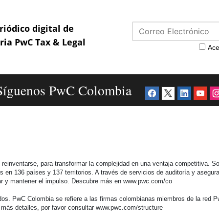
riódico digital de
aria PwC Tax & Legal
Ace
Síguenos PwC Colombia
einventarse, para transformar la complejidad en una ventaja competitiva. So
n 136 países y 137 territorios. A través de servicios de auditoría y aseguram
lerar y mantener el impulso. Descubre más en www.pwc.com/co
s. PwC Colombia se refiere a las firmas colombianas miembros de la red Pw
 más detalles, por favor consultar www.pwc.com/structure