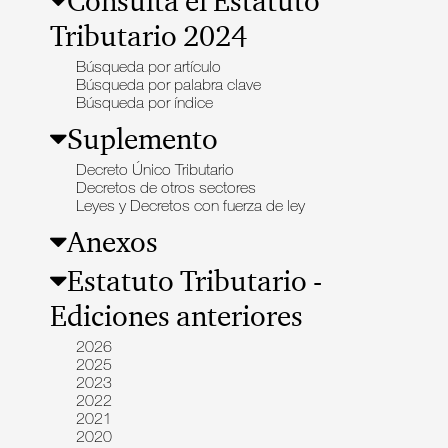
Consulta el Estatuto
Preguntas Frecuentes
Jurisprudencia Corte Constitucional
+
Tributario 2024
Comprar
Jurisprudencia Consejo de Estado
Estatuto Tributario
Convenios para evitar la doble imposición
Comprar
Búsqueda por artículo
Textos oficiales de las normas
2026
+
Búsqueda por palabra clave
Estatuto Contable
Tax & Legal Times *
Búsqueda por índice
Años Anteriores
Home Tax & Legal Times
Instructivos
2024
Personas naturales, Tributación internacional y
Suplemento
+
Instructivo de
Derecho laboral y migratorio
Servicios Legales y Tributario
2023
activación
Impuestos Territoriales, Litigios, Regimen
Servicios legales
Decreto Único Tributario
SIMPLE
Servicios tributarios
2022
Decretos de otros sectores
Instructivo consulta
Derecho corporativo, Comercio exterior, Fusiones
PwC Colombia
Leyes y Decretos con fuerza de ley
App
2021
y adquisiciones
Impuesto sobre la renta, impuesto al patrimonio y
Anexos
Instructivo consulta
2020
precios de la transferencia
Web
IVA, Impuesto nacional al consumo GMF y otros
2019
Estatuto Tributario -
tributos
2018
Boletines /Newsletter /信息推送
Ediciones anteriores
Especiales Reforma Tributaria
2017
Doing Business in Colombia
2026
2016
2025
2023
2022
2021
2020