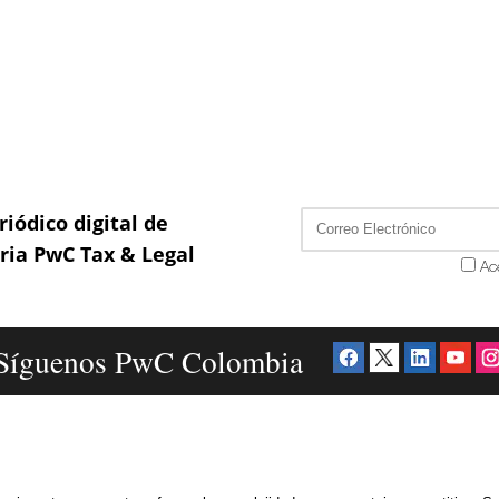
riódico digital de
aria PwC Tax & Legal
Ac
Síguenos PwC Colombia