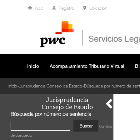
Inicio
Registro
Ubicación
Inicio
Acompañamiento Tributario Virtual
Bi
-
-
Inicio
Jurisprudencia Consejo de Estado
Búsqueda por número de sent
Jurisprudencia
Consejo de Estado
Búsqueda por número de sentencia
Cambiar criterio
de búsqueda