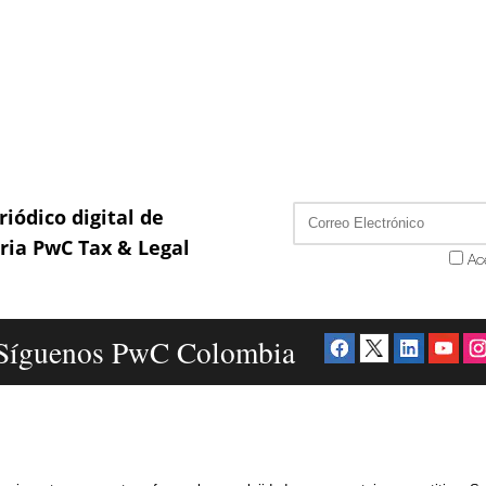
riódico digital de
aria PwC Tax & Legal
Ac
Síguenos PwC Colombia