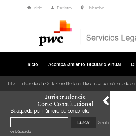
Inicio
Registro
Ubicación
Inicio
Acompañamiento Tributario Virtual
Bi
-
-
Inicio
Jurisprudencia Corte Constitucional
Búsqueda por número de sen
Jurisprudencia
Corte Constitucional
Búsqueda por número de sentencia
Cambiar criterio
de búsqueda