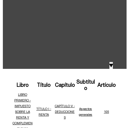
IVA, Impuesto nacional al consumo GMF y otros
2018
tributos
Boletines /Newsletter /信息推送
2017
Especiales Reforma Tributaria
2016
Doing Business in Colombia
▼