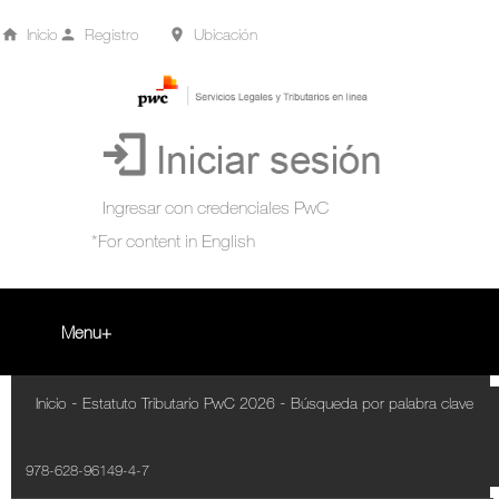
Inicio
Registro
Ubicación
Menu
Inicio
-
-
Inicio
Estatuto Tributario PwC 2026
Búsqueda por palabra clave
+
Acompañamiento Tributario Virtual
978-628-96149-4-7
¿Qué es?