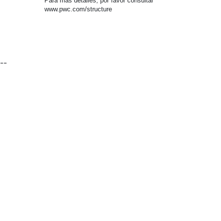
Para más detalles, por favor consultar
www.pwc.com/structure
--