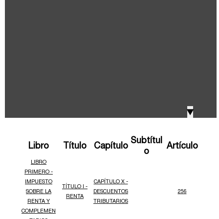
IVA, Impuesto nacional al consumo GMF y otros
2018
tributos
Boletines /Newsletter /信息推送
2017
Especiales Reforma Tributaria
2016
Doing Business in Colombia
▼