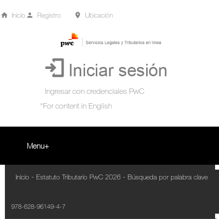
Inicio
Registro
Ubicación
Menu
Inicio
-
-
Inicio
Estatuto Tributario PwC 2026
Búsqueda por palabra clave
+
Acompañamiento Tributario Virtual
978-628-96149-4-7
¿Qué es?