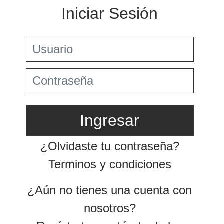
Preguntas Frecuentes
Jurisprudencia Corte Constitucional
+
Comprar
Jurisprudencia Consejo de Estado
Estatuto Tributario
Convenios para evitar la doble imposición
Comprar
Textos oficiales de las normas
2026
+
Estatuto Contable
Tax & Legal Times *
Años Anteriores
Home Tax & Legal Times
Instructivos
2024
Personas naturales, Tributación internacional y
+
Instructivo de
Derecho laboral y migratorio
Servicios Legales y Tributario
2023
activación
Impuestos Territoriales, Litigios, Regimen
Servicios legales
SIMPLE
Servicios tributarios
2022
Instructivo consulta
Derecho corporativo, Comercio exterior, Fusiones
PwC Colombia
App
2021
y adquisiciones
Impuesto sobre la renta, impuesto al patrimonio y
Instructivo consulta
2020
precios de la transferencia
Web
IVA, Impuesto nacional al consumo GMF y otros
2019
tributos
2018
Boletines /Newsletter /信息推送
Especiales Reforma Tributaria
2017
Doing Business in Colombia
2016