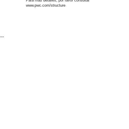
Para más detalles, por favor consultar
www.pwc.com/structure
--