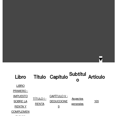
IVA, Impuesto nacional al consumo GMF y otros
2018
tributos
Boletines /Newsletter /信息推送
2017
Especiales Reforma Tributaria
2016
Doing Business in Colombia
▼