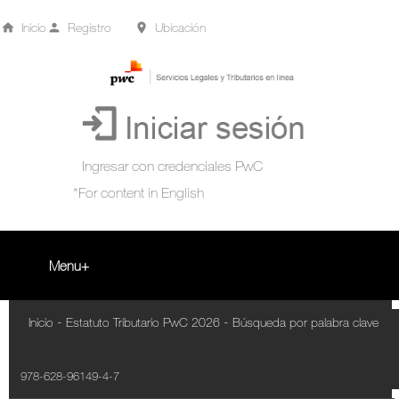
Inicio
Registro
Ubicación
Menu
Inicio
-
-
Inicio
Estatuto Tributario PwC 2026
Búsqueda por palabra clave
+
Acompañamiento Tributario Virtual
978-628-96149-4-7
¿Qué es?