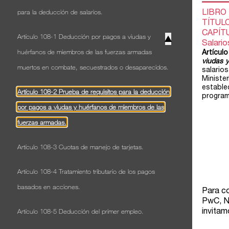
para la deducción de salarios.
Artículo 108-1 Deducción por pagos a viudas y
▲
huérfanos de miembros de las fuerzas armadas
muertos en combate, secuestrados o desaparecidos.
Artículo 108-2 Prueba de requisitos para la deducción
por pagos a viudas y huérfanos de miembros de las
fuerzas armadas.
Artículo 108-3 Cuotas de manejo de tarjetas.
Artículo 108-4 Tratamiento tributario de los pagos
basados en acciones.
Artículo 108-5 Deducción del primer empleo.