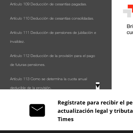
Artículo 109 Deducción de cesantías pagadas.
Artículo 110 Deducción de cesantías consolidadas.
Artículo 111 Deducción de pensiones de jubilación e
invalidez.
Artículo 112 Deducción de la provisión para el pago
de futuras pensiones.
Artículo 113 Como se determina la cuota anual
▼
deducible de la provisión.
Regístrate para recibir el pe
Artículo 114 Deducción de aportes.
actualización legal y tribut
Artículo 114-1 Exoneración de Aportes.
Times
Artículo 115 Deducción de impuestos pagados y otros