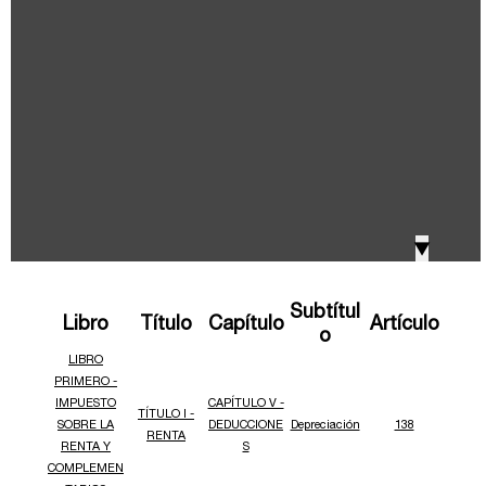
IVA, Impuesto nacional al consumo GMF y otros
2018
tributos
Boletines /Newsletter /信息推送
2017
Especiales Reforma Tributaria
2016
Doing Business in Colombia
▼