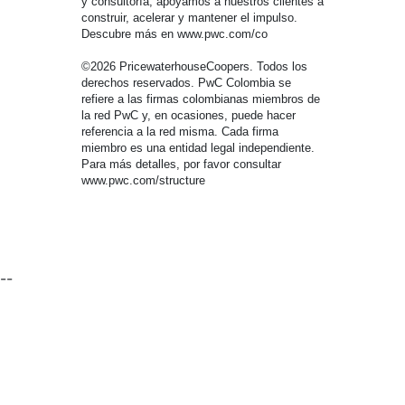
y consultoría, apoyamos a nuestros clientes a
construir, acelerar y mantener el impulso.
Descubre más en www.pwc.com/co
©2026 PricewaterhouseCoopers. Todos los
derechos reservados. PwC Colombia se
refiere a las firmas colombianas miembros de
la red PwC y, en ocasiones, puede hacer
referencia a la red misma. Cada firma
miembro es una entidad legal independiente.
Para más detalles, por favor consultar
www.pwc.com/structure
--