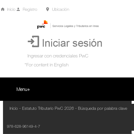
Inicio
Registro
Ubicación
Menu
Inicio
-
-
Inicio
Estatuto Tributario PwC 2026
Búsqueda por palabra clave
+
Acompañamiento Tributario Virtual
978-628-96149-4-7
¿Qué es?