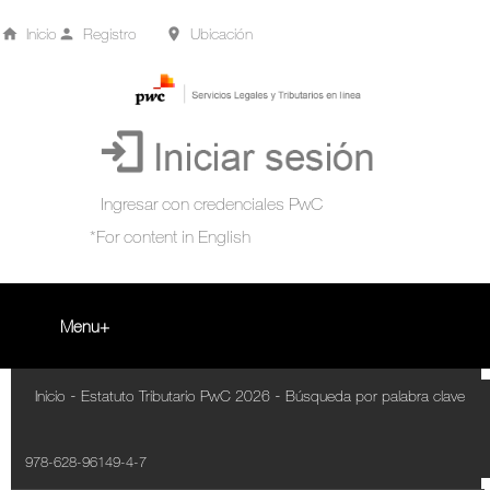
Inicio
Registro
Ubicación
Menu
Inicio
-
-
Inicio
Estatuto Tributario PwC 2026
Búsqueda por palabra clave
+
Acompañamiento Tributario Virtual
978-628-96149-4-7
¿Qué es?