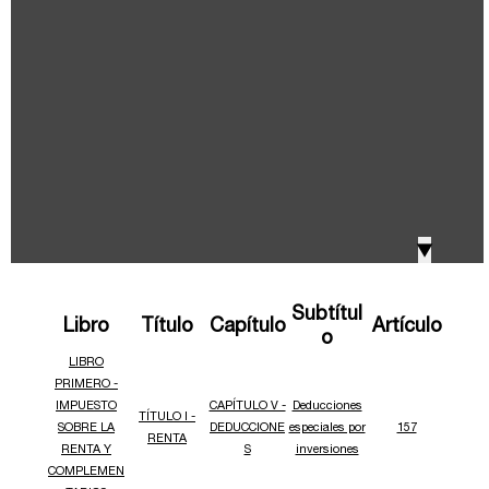
IVA, Impuesto nacional al consumo GMF y otros
2018
tributos
Boletines /Newsletter /信息推送
2017
Especiales Reforma Tributaria
2016
Doing Business in Colombia
▼