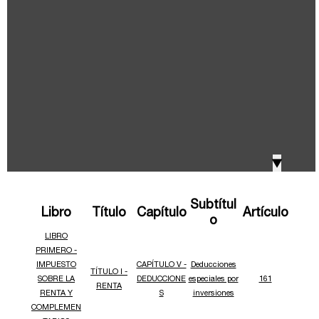
IVA, Impuesto nacional al consumo GMF y otros
2018
tributos
Boletines /Newsletter /信息推送
2017
Especiales Reforma Tributaria
2016
Doing Business in Colombia
▼