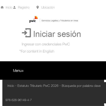
Inicio
Registro
Ubicación
Menu
Inicio
-
-
Inicio
Estatuto Tributario PwC 2026
Búsqueda por palabra clave
+
Acompañamiento Tributario Virtual
978-628-96149-4-7
¿Qué es?