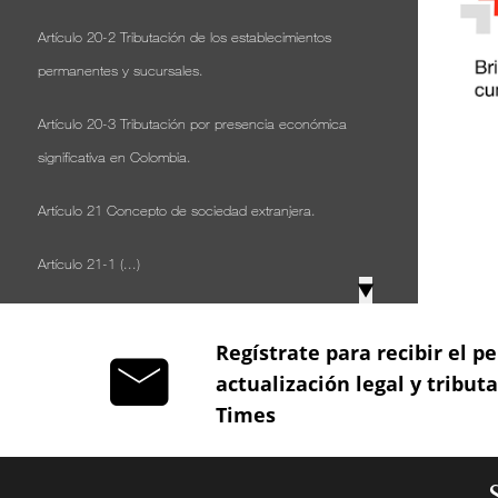
Artículo 20-2 Tributación de los establecimientos
permanentes y sucursales.
Artículo 20-3 Tributación por presencia económica
significativa en Colombia.
Artículo 21 Concepto de sociedad extranjera.
Artículo 21-1 (...)
▼
Artículo 22 Entidades no contribuyentes y no
Regístrate para recibir el pe
declarantes.
actualización legal y tribut
Artículo 23 Entidades no contribuyentes declarantes.
Times
Artículo 23-1 No son contribuyentes los fondos de
inversión, los fondos de valores y los fondos