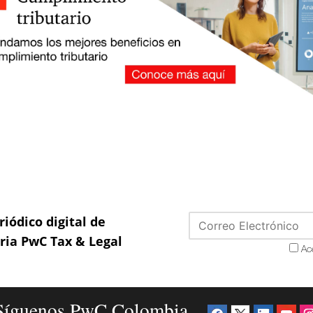
riódico digital de
aria PwC Tax & Legal
Ac
Síguenos PwC Colombia