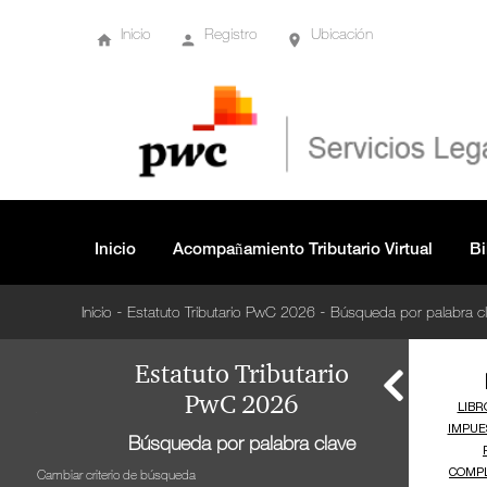
Artículo 12 Sociedades y entidades sometidas al
Inicio
Registro
Ubicación
impuesto.
Artículo 12-1 Concepto de sociedades y entidades
nacionales para efectos tributarios.
Artículo 13 Sociedades limitadas y asimiladas.
Artículo 14 Las sociedades anónimas y asimiladas
Inicio
Acompañamiento Tributario Virtual
Bi
están sometidas al impuesto.
-
-
Inicio
Estatuto Tributario PwC 2026
Búsqueda por palabra c
Artículo 14-1 Efectos tributarios de la fusión de
sociedades.
Estatuto Tributario
PwC 2026
Artículo 14-2 Efectos Tributarios de la escisión de
Búsqueda por palabra clave
sociedades
Cambiar criterio de búsqueda