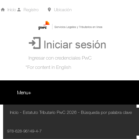
Inicio
Registro
Ubicación
Menu
Inicio
-
-
Inicio
Estatuto Tributario PwC 2026
Búsqueda por palabra clave
+
Acompañamiento Tributario Virtual
978-628-96149-4-7
¿Qué es?