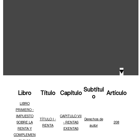
IVA, Impuesto nacional al consumo GMF y otros
2018
tributos
Boletines /Newsletter /信息推送
2017
Especiales Reforma Tributaria
2016
Doing Business in Colombia
▼