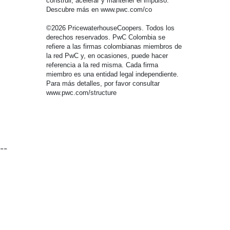
construir, acelerar y mantener el impulso.
Descubre más en www.pwc.com/co
©2026 PricewaterhouseCoopers. Todos los
derechos reservados. PwC Colombia se
refiere a las firmas colombianas miembros de
la red PwC y, en ocasiones, puede hacer
referencia a la red misma. Cada firma
miembro es una entidad legal independiente.
Para más detalles, por favor consultar
www.pwc.com/structure
--