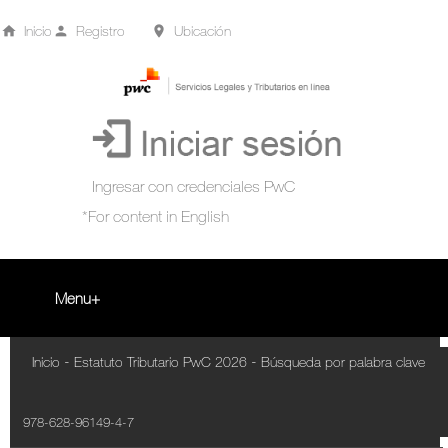
Inicio
Registro
Ubicación
Menu
Inicio
-
-
Inicio
Estatuto Tributario PwC 2026
Búsqueda por palabra clave
+
Acompañamiento Tributario Virtual
978-628-96149-4-7
¿Qué es?