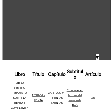
IVA, Impuesto nacional al consumo GMF y otros
2018
tributos
Boletines /Newsletter /信息推送
2017
Especiales Reforma Tributaria
2016
Doing Business in Colombia
▼