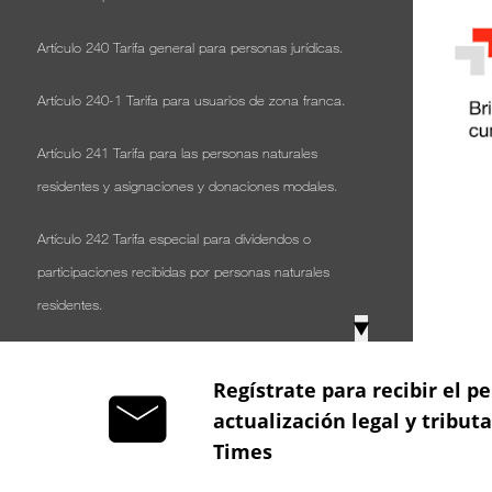
Artículo 240 Tarifa general para personas jurídicas.
Artículo 240-1 Tarifa para usuarios de zona franca.
Artículo 241 Tarifa para las personas naturales
residentes y asignaciones y donaciones modales.
Artículo 242 Tarifa especial para dividendos o
participaciones recibidas por personas naturales
residentes.
▼
Artículo 242-1 Tarifa especial para dividendos o
Regístrate para recibir el pe
participaciones recibidas por sociedades nacionales.
actualización legal y tribut
Artículo 243 Destinación específica.
Times