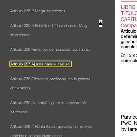
Artículo 235-3 Mega-inversiones
▲
Artículo 235-4 Estabilidad Tributaria para Mega-
Inversiones.
Artículo 236 Renta por comparación patrimonial.
Artículo 237 Ajustes para el cálculo.
Artículo 238 Diferencia patrimonial en la primera
declaración.
Artículo 239 No habrá lugar a la comparación
patrimonial.
Artículo 239-1 Renta líquida gravable por activos
omitidos o pasivos inexistentes.