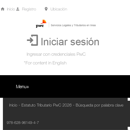
Inicio
Registro
Ubicación
Menu
Inicio
-
-
Inicio
Estatuto Tributario PwC 2026
Búsqueda por palabra clave
+
Acompañamiento Tributario Virtual
978-628-96149-4-7
¿Qué es?