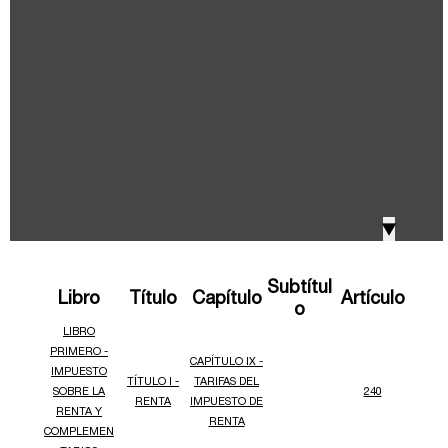
IVA, Impuesto nacional al consumo GMF y otros
2018
tributos
Boletines /Newsletter /信息推送
2017
Especiales Reforma Tributaria
2016
Doing Business in Colombia
▼