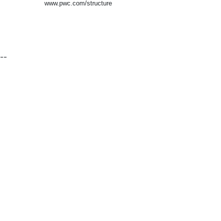
www.pwc.com/structure
--