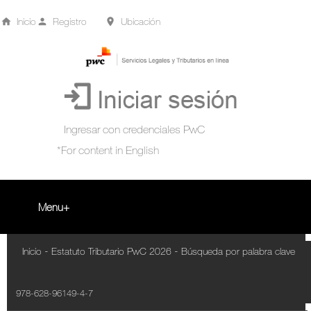
Inicio
Registro
Ubicación
Menu
Inicio
-
-
Inicio
Estatuto Tributario PwC 2026
Búsqueda por palabra clave
+
Acompañamiento Tributario Virtual
978-628-96149-4-7
¿Qué es?