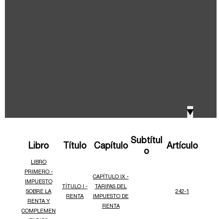
IVA, Impuesto nacional al consumo GMF y otros
2018
tributos
Boletines /Newsletter /信息推送
2017
Especiales Reforma Tributaria
2016
Doing Business in Colombia
▼