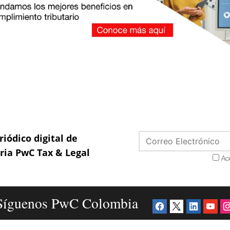
riódico digital de
aria PwC Tax & Legal
Ac
Síguenos PwC Colombia