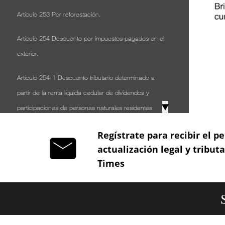
Artículo 253 Por reforestación.
Artículo 254 Descuento por impuestos pagados en el
exterior.
Artículo 254-1 Descuento tributario determinado a
partir de la renta líquida cedular de dividendos y
▼
participaciones de personas naturales residentes
Artículo 255 Descuento para inversiones realizadas en
Regístrate para recibir el pe
control, conservación y mejoramiento del medio
actualización legal y tribut
Times
ambiente.
Artículo 256 Descuento para inversiones realizadas en
investigación, desarrollo tecnológico o innovación.