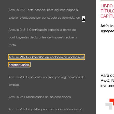
Artículo 248 Tarifa especial para algunos pagos al
exterior efectuados por constructores colombianos.
▲
Artículo 248-1 Contribución especial a cargo de
contribuyentes declarantes del impuesto sobre la
renta.
Artículo 249 Por inversión en acciones de sociedades
agropecuarias.
Artículo 250 Descuento tributario por la generación de
empleo.
Artículo 251 Modalidades de las donaciones.
Artículo 252 Requisitos para reconocer el descuento.