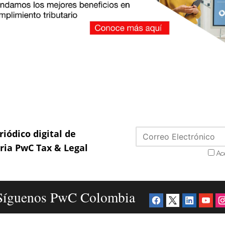
riódico digital de
aria PwC Tax & Legal
Ac
Síguenos PwC Colombia