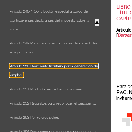
Artículo 248-1 Contribución especial a cargo de
contribuyentes declarantes del impuesto sobre la
▲
renta.
Artículo 249 Por inversión en acciones de sociedades
agropecuarias.
Artículo 250 Descuento tributario por la generación de
empleo.
Artículo 251 Modalidades de las donaciones.
Artículo 252 Requisitos para reconocer el descuento.
Artículo 253 Por reforestación.
Artículo 254 Descuento por impuestos pagados en el