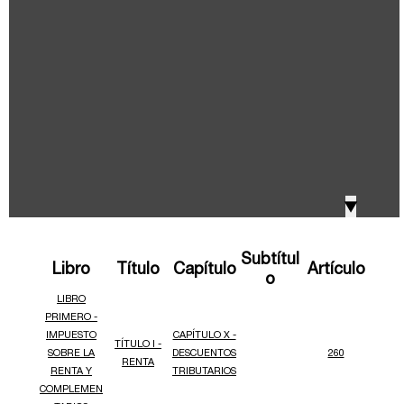
IVA, Impuesto nacional al consumo GMF y otros
2018
tributos
Boletines /Newsletter /信息推送
2017
Especiales Reforma Tributaria
2016
Doing Business in Colombia
▼