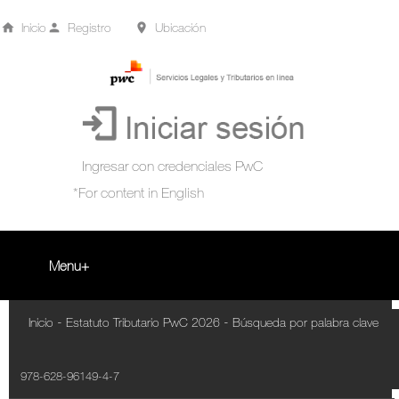
Inicio
Registro
Ubicación
Menu
Inicio
-
-
Inicio
Estatuto Tributario PwC 2026
Búsqueda por palabra clave
+
Acompañamiento Tributario Virtual
978-628-96149-4-7
¿Qué es?