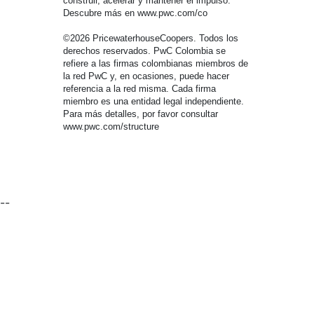
construir, acelerar y mantener el impulso.
Descubre más en www.pwc.com/co
©2026 PricewaterhouseCoopers. Todos los
derechos reservados. PwC Colombia se
refiere a las firmas colombianas miembros de
la red PwC y, en ocasiones, puede hacer
referencia a la red misma. Cada firma
miembro es una entidad legal independiente.
Para más detalles, por favor consultar
www.pwc.com/structure
--