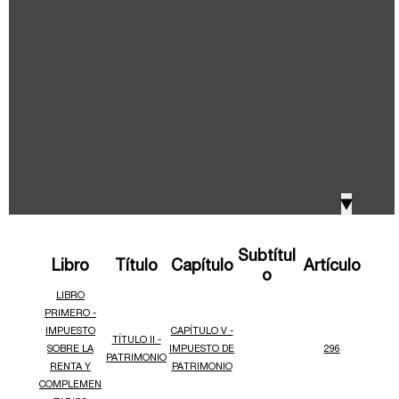
IVA, Impuesto nacional al consumo GMF y otros
2018
tributos
Boletines /Newsletter /信息推送
2017
Especiales Reforma Tributaria
2016
Doing Business in Colombia
▼