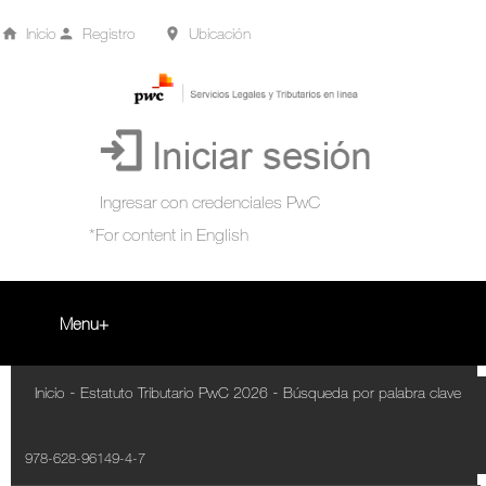
Inicio
Registro
Ubicación
Menu
Inicio
-
-
Inicio
Estatuto Tributario PwC 2026
Búsqueda por palabra clave
+
Acompañamiento Tributario Virtual
978-628-96149-4-7
¿Qué es?