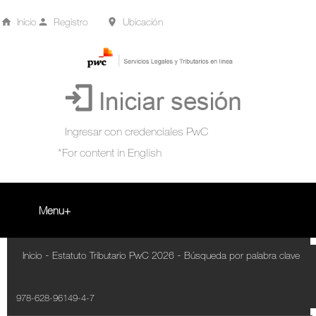
Inicio
Registro
Ubicación
Menu
Inicio
-
-
Inicio
Estatuto Tributario PwC 2026
Búsqueda por palabra clave
+
Acompañamiento Tributario Virtual
978-628-96149-4-7
¿Qué es?