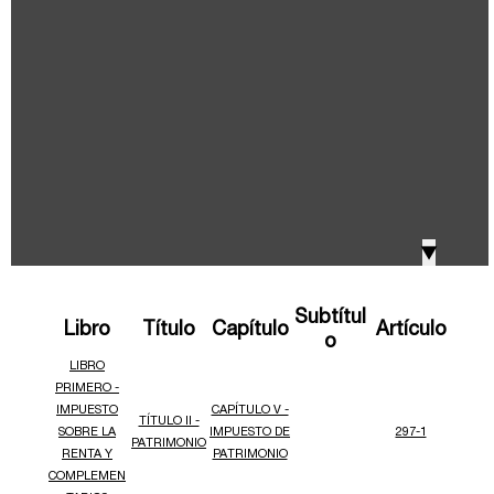
IVA, Impuesto nacional al consumo GMF y otros
2018
tributos
Boletines /Newsletter /信息推送
2017
Especiales Reforma Tributaria
2016
Doing Business in Colombia
▼