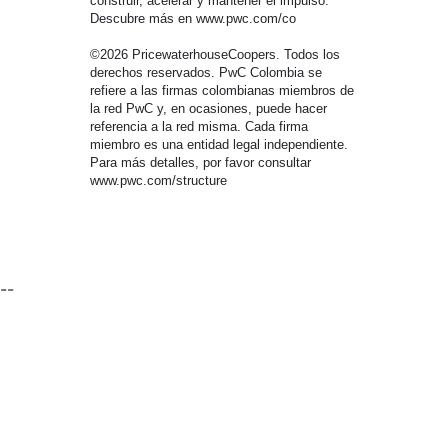
construir, acelerar y mantener el impulso.
Descubre más en www.pwc.com/co
©2026 PricewaterhouseCoopers. Todos los
derechos reservados. PwC Colombia se
refiere a las firmas colombianas miembros de
la red PwC y, en ocasiones, puede hacer
referencia a la red misma. Cada firma
miembro es una entidad legal independiente.
Para más detalles, por favor consultar
www.pwc.com/structure
--