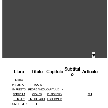
IVA, Impuesto nacional al consumo GMF y otros
2018
tributos
Boletines /Newsletter /信息推送
2017
Especiales Reforma Tributaria
2016
Doing Business in Colombia
▼