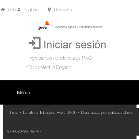
Inicio
Registro
Ubicación
Menu
Inicio
-
-
Inicio
Estatuto Tributario PwC 2026
Búsqueda por palabra clave
+
Acompañamiento Tributario Virtual
978-628-96149-4-7
¿Qué es?