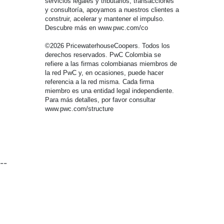
servicios legales y tributarios, transacciones
y consultoría, apoyamos a nuestros clientes a
construir, acelerar y mantener el impulso.
Descubre más en www.pwc.com/co
©2026 PricewaterhouseCoopers. Todos los
derechos reservados. PwC Colombia se
refiere a las firmas colombianas miembros de
la red PwC y, en ocasiones, puede hacer
referencia a la red misma. Cada firma
miembro es una entidad legal independiente.
Para más detalles, por favor consultar
www.pwc.com/structure
--