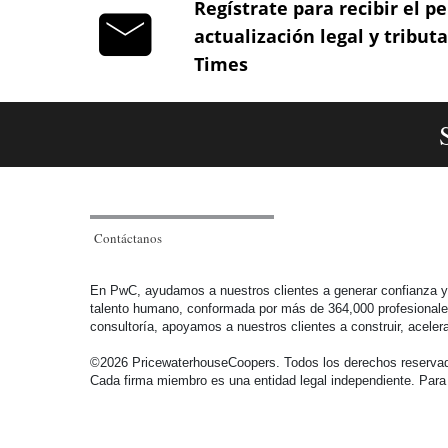
2006.
Regístrate para recibir el pe
actualización legal y tribut
Artículo 348-1 Ajuste de los ingresos, costos y gastos
Times
del período gravable.
Artículo 349 Art. 344 al 355: regulaban diversos
aspectos de los ajustes integrales por inflación y
fueron derogados por el Art. 78 de la L. 1111 de
2006.
Contáctanos
Artículo 350 Art. 344 al 355: regulaban diversos
En PwC, ayudamos a nuestros clientes a generar confianza y r
aspectos de los ajustes integrales por inflación y
talento humano, conformada por más de 364,000 profesionales e
fueron derogados por el Art. 78 de la L. 1111 de
consultoría, apoyamos a nuestros clientes a construir, ace
2006.
©2026 PricewaterhouseCoopers. Todos los derechos reservado
Cada firma miembro es una entidad legal independiente. Para
Artículo 351 Art. 344 al 355: regulaban diversos
aspectos de los ajustes integrales por inflación y