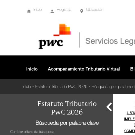
adquisición de activos.
Inicio
Registro
Ubicación
Artículo 334 Facultades de fiscalización.
Artículo 335 Ingresos de la cédula general
Artículo 336 Renta líquida gravable de la cédula
general.
Inicio
Acompañamiento Tributario Virtual
Bi
Artículo 336-1
Artículo 337 Ingresos de las rentas de pensiones.
-
-
Inicio
Estatuto Tributario PwC 2026
Búsqueda por palabra c
Artículo 338 Ingresos de las rentas de capital
Estatuto Tributario
PwC 2026
Artículo 339 Renta líquida cedular de las rentas de
Búsqueda por palabra clave
capital.
Cambiar criterio de búsqueda