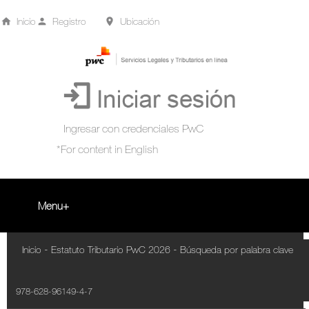
Inicio
Registro
Ubicación
Menu
Inicio
-
-
Inicio
Estatuto Tributario PwC 2026
Búsqueda por palabra clave
+
Acompañamiento Tributario Virtual
978-628-96149-4-7
¿Qué es?