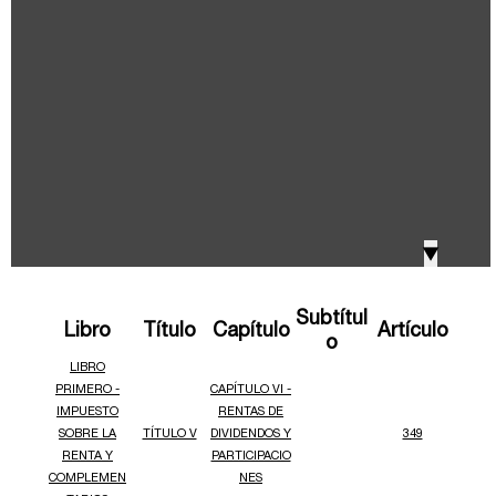
IVA, Impuesto nacional al consumo GMF y otros
2018
tributos
Boletines /Newsletter /信息推送
2017
Especiales Reforma Tributaria
2016
Doing Business in Colombia
▼