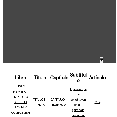
IVA, Impuesto nacional al consumo GMF y otros
2018
tributos
Boletines /Newsletter /信息推送
2017
Especiales Reforma Tributaria
2016
Doing Business in Colombia
▼