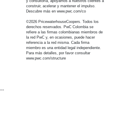
y consultoría, apoyamos a nuestros clientes a
construir, acelerar y mantener el impulso.
Descubre más en www.pwc.com/co
©2026 PricewaterhouseCoopers. Todos los
derechos reservados. PwC Colombia se
refiere a las firmas colombianas miembros de
la red PwC y, en ocasiones, puede hacer
referencia a la red misma. Cada firma
miembro es una entidad legal independiente.
Para más detalles, por favor consultar
www.pwc.com/structure
--