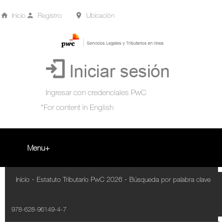
Inicio
Registro
Ubicación
Menu
Inicio
-
-
Inicio
Estatuto Tributario PwC 2026
Búsqueda por palabra clave
+
Acompañamiento Tributario Virtual
978-628-96149-4-7
¿Qué es?