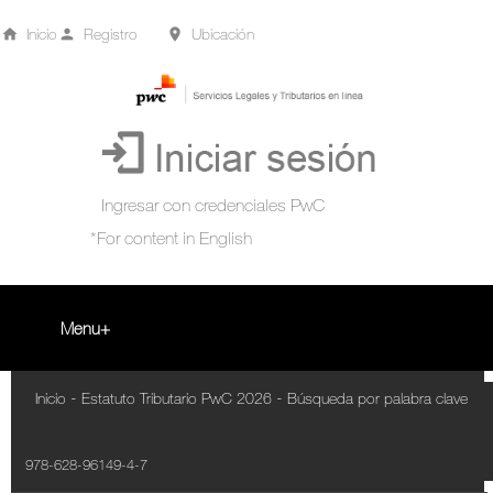
Inicio
Registro
Ubicación
Menu
Inicio
-
-
Inicio
Estatuto Tributario PwC 2026
Búsqueda por palabra clave
+
Acompañamiento Tributario Virtual
978-628-96149-4-7
¿Qué es?