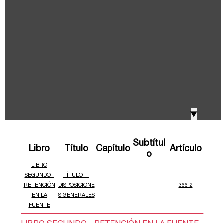
IVA, Impuesto nacional al consumo GMF y otros
2018
tributos
Boletines /Newsletter /信息推送
2017
Especiales Reforma Tributaria
2016
Doing Business in Colombia
▼