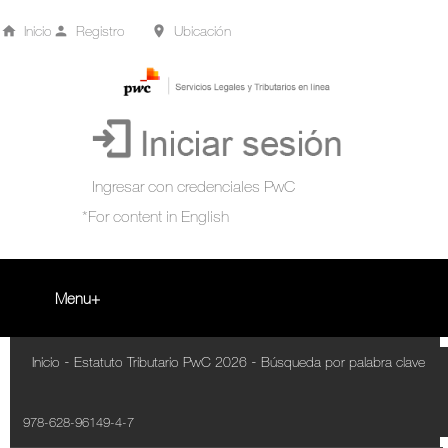
Inicio
Registro
Ubicación
Menu
Inicio
-
-
Inicio
Estatuto Tributario PwC 2026
Búsqueda por palabra clave
+
Acompañamiento Tributario Virtual
978-628-96149-4-7
¿Qué es?