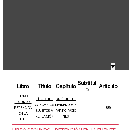
IVA, Impuesto nacional al consumo GMF y otros
2018
tributos
Boletines /Newsletter /信息推送
2017
Especiales Reforma Tributaria
2016
Doing Business in Colombia
▼