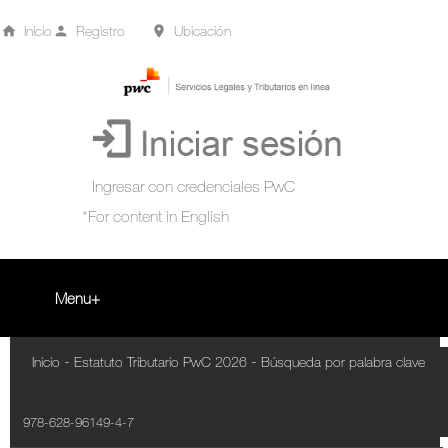
Inicio
Registro
Ubicación
Menu
Inicio
-
-
Inicio
Estatuto Tributario PwC 2026
Búsqueda por palabra clave
+
Acompañamiento Tributario Virtual
978-628-96149-4-7
¿Qué es?