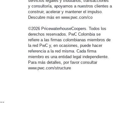
servicios legales y tributarios, transacciones
y consultoría, apoyamos a nuestros clientes a
construir, acelerar y mantener el impulso.
Descubre más en www.pwc.com/co
©2026 PricewaterhouseCoopers. Todos los
derechos reservados. PwC Colombia se
refiere a las firmas colombianas miembros de
la red PwC y, en ocasiones, puede hacer
referencia a la red misma. Cada firma
miembro es una entidad legal independiente.
Para más detalles, por favor consultar
www.pwc.com/structure
--