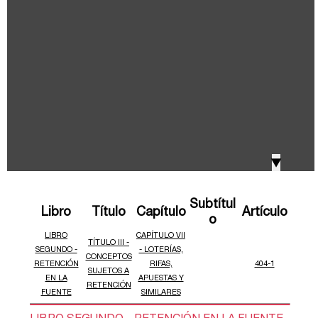
IVA, Impuesto nacional al consumo GMF y otros
2018
tributos
Boletines /Newsletter /信息推送
2017
Especiales Reforma Tributaria
2016
Doing Business in Colombia
▼