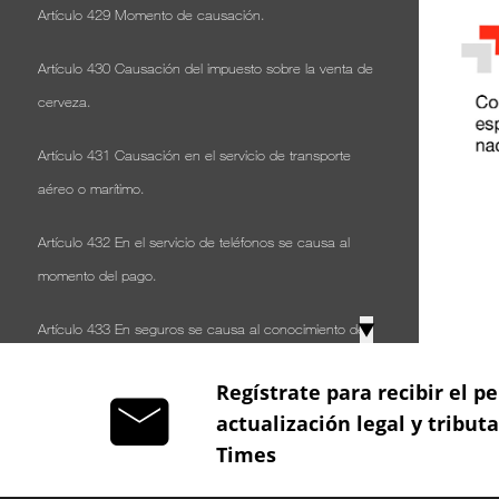
Artículo 429 Momento de causación.
Artículo 430 Causación del impuesto sobre la venta de
cerveza.
Artículo 431 Causación en el servicio de transporte
aéreo o marítimo.
Artículo 432 En el servicio de teléfonos se causa al
momento del pago.
▼
Artículo 433 En seguros se causa al conocimiento de
la emisión de la póliza.
Regístrate para recibir el pe
Artículo 434 En seguros de transporte.
actualización legal y tribut
Times
Artículo 435 En seguros generales.