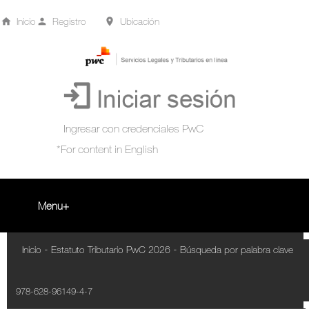
Inicio
Registro
Ubicación
Menu
Inicio
-
-
Inicio
Estatuto Tributario PwC 2026
Búsqueda por palabra clave
+
Acompañamiento Tributario Virtual
978-628-96149-4-7
¿Qué es?