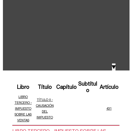
IVA, Impuesto nacional al consumo GMF y otros
2018
tributos
Boletines /Newsletter /信息推送
2017
Especiales Reforma Tributaria
2016
Doing Business in Colombia
▼