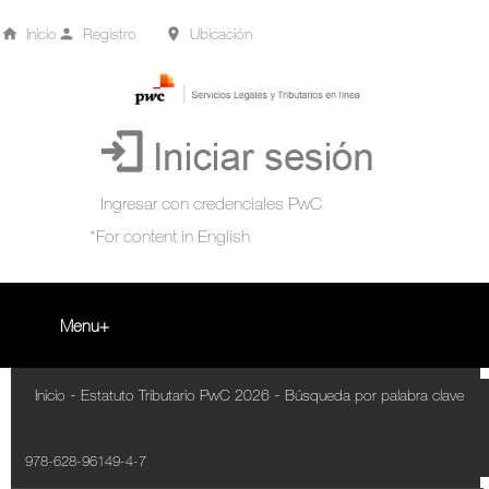
Inicio
Registro
Ubicación
Menu
Inicio
-
-
Inicio
Estatuto Tributario PwC 2026
Búsqueda por palabra clave
+
Acompañamiento Tributario Virtual
978-628-96149-4-7
¿Qué es?