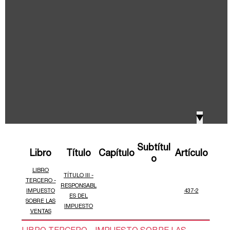
IVA, Impuesto nacional al consumo GMF y otros
2018
tributos
Boletines /Newsletter /信息推送
2017
Especiales Reforma Tributaria
2016
Doing Business in Colombia
▼