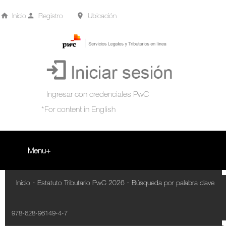
Inicio
Registro
Ubicación
Menu
Inicio
-
-
Inicio
Estatuto Tributario PwC 2026
Búsqueda por palabra clave
+
Acompañamiento Tributario Virtual
978-628-96149-4-7
¿Qué es?