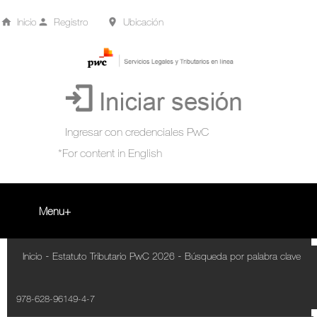
Inicio
Registro
Ubicación
Menu
Inicio
-
-
Inicio
Estatuto Tributario PwC 2026
Búsqueda por palabra clave
+
Acompañamiento Tributario Virtual
978-628-96149-4-7
¿Qué es?