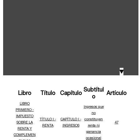
IVA, Impuesto nacional al consumo GMF y otros
2018
tributos
Boletines /Newsletter /信息推送
2017
Especiales Reforma Tributaria
2016
Doing Business in Colombia
▼