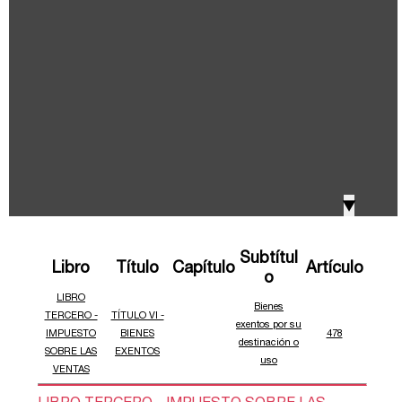
IVA, Impuesto nacional al consumo GMF y otros
2018
tributos
Boletines /Newsletter /信息推送
2017
Especiales Reforma Tributaria
2016
Doing Business in Colombia
▼