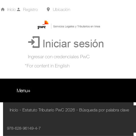
Inicio
Registro
Ubicación
Menu
Inicio
-
-
Inicio
Estatuto Tributario PwC 2026
Búsqueda por palabra clave
+
Acompañamiento Tributario Virtual
978-628-96149-4-7
¿Qué es?