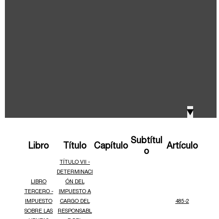
IVA, Impuesto nacional al consumo GMF y otros
2018
tributos
Boletines /Newsletter /信息推送
2017
Especiales Reforma Tributaria
2016
Doing Business in Colombia
▼