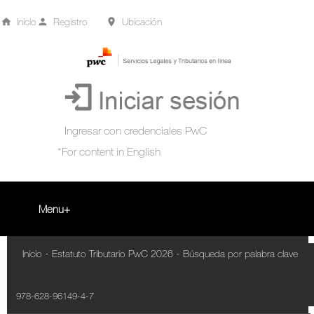
Inicio
Registro
Ubicación
Menu
Inicio
-
-
Inicio
Estatuto Tributario PwC 2026
Búsqueda por palabra clave
+
Acompañamiento Tributario Virtual
978-628-96149-4-7
¿Qué es?