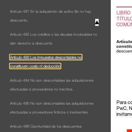
Artículo 491 En la adquisición de activo fijo no hay
descuento.
▲
Artículo 492 Los créditos o las deudas incobrables no
dan derecho a descuento
Artículo 493 Los impuestos descontables no
constituyen costo ni deducción
Artículo 494 No son descontables las adquisiciones
efectuadas a proveedores no inscritos.
Artículo 495 No son descontables las adquisiciones
efectuadas a proveedores ficticios o insolventes.
Artículo 496 Oportunidad de los descuentos.