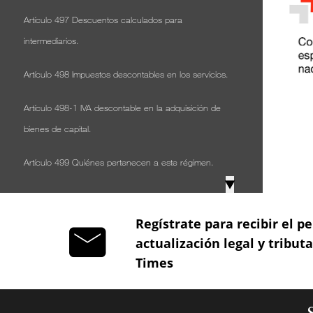
Artículo 497 Descuentos calculados para
intermediarios.
Artículo 498 Impuestos descontables en los servicios.
Artículo 498-1 IVA descontable en la adquisición de
bienes de capital.
Artículo 499 Quiénes pertenecen a este régimen.
▼
Artículo 499-1 Régimen simplificado para prestadores
de servicios.
Regístrate para recibir el pe
actualización legal y tribut
Artículo 500 Quiénes no pueden acogerse a este
Times
régimen.
Artículo 501 Determinación del impuesto en el régimen