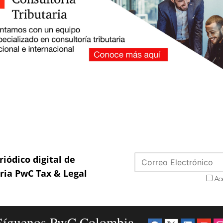
riódico digital de
aria PwC Tax & Legal
Ac
Síguenos PwC Colombia