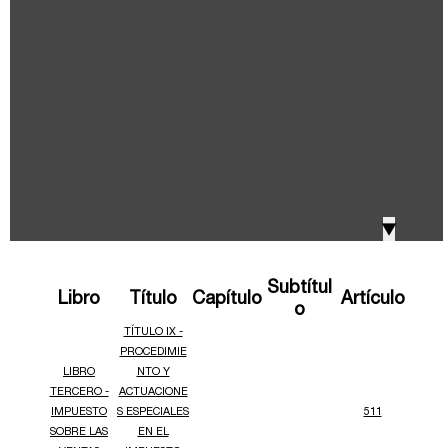
IVA, Impuesto nacional al consumo GMF y otros
2018
tributos
Boletines /Newsletter /信息推送
2017
Especiales Reforma Tributaria
2016
Doing Business in Colombia
▼