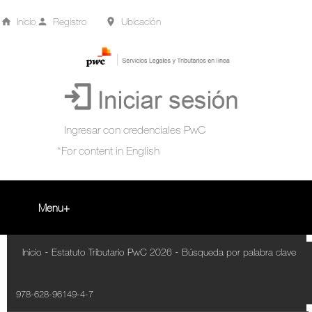
Inicio
Registro
Ubicación
Menu
Inicio
-
-
Inicio
Estatuto Tributario PwC 2026
Búsqueda por palabra clave
+
Acompañamiento Tributario Virtual
978-628-96149-4-7
¿Qué es?