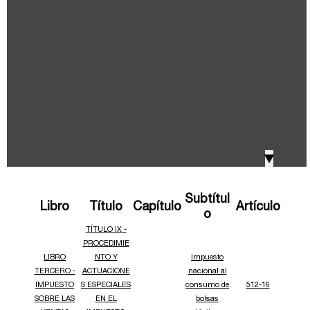
IVA, Impuesto nacional al consumo GMF y otros
2018
tributos
Boletines /Newsletter /信息推送
2017
Especiales Reforma Tributaria
2016
Doing Business in Colombia
▼