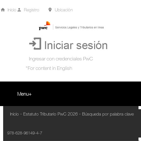
Inicio
Registro
Ubicación
Menu
Inicio
-
-
Inicio
Estatuto Tributario PwC 2026
Búsqueda por palabra clave
+
Acompañamiento Tributario Virtual
978-628-96149-4-7
¿Qué es?