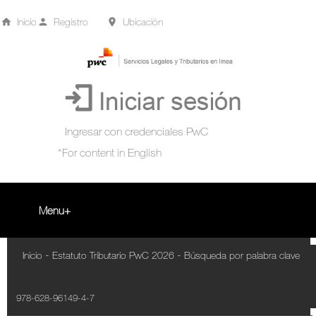
Inicio
Registro
Ubicación
Menu
Inicio
-
-
Inicio
Estatuto Tributario PwC 2026
Búsqueda por palabra clave
+
Acompañamiento Tributario Virtual
978-628-96149-4-7
¿Qué es?