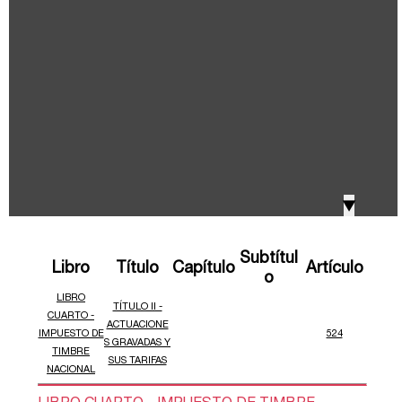
IVA, Impuesto nacional al consumo GMF y otros
2018
tributos
Boletines /Newsletter /信息推送
2017
Especiales Reforma Tributaria
2016
Doing Business in Colombia
▼