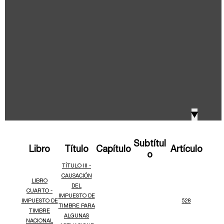
IVA, Impuesto nacional al consumo GMF y otros
2018
tributos
Boletines /Newsletter /信息推送
2017
Especiales Reforma Tributaria
2016
Doing Business in Colombia
▼