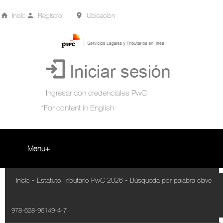
Inicio
Registro
Ubicación
Menu
Inicio
-
-
Inicio
Estatuto Tributario PwC 2026
Búsqueda por palabra clave
+
Acompañamiento Tributario Virtual
978-628-96149-4-7
¿Qué es?