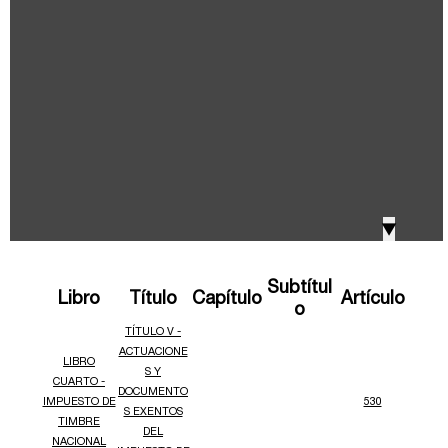
IVA, Impuesto nacional al consumo GMF y otros
2018
tributos
Boletines /Newsletter /信息推送
2017
Especiales Reforma Tributaria
2016
Doing Business in Colombia
▼