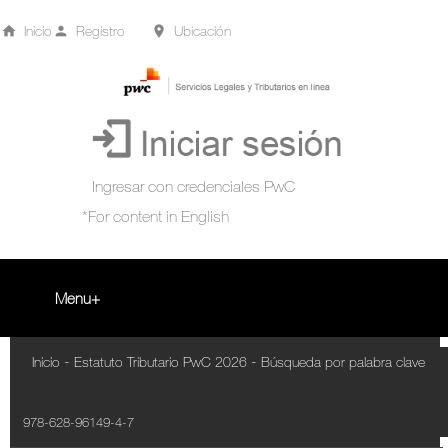
Inicio
Registro
Ubicación
Menu
Inicio
-
-
Inicio
Estatuto Tributario PwC 2026
Búsqueda por palabra clave
+
Acompañamiento Tributario Virtual
978-628-96149-4-7
¿Qué es?