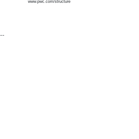
www.pwc.com/structure
--