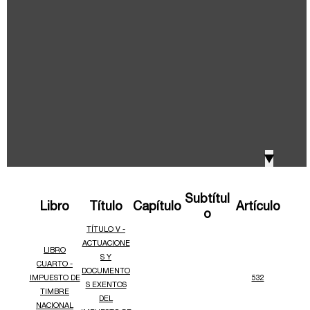
IVA, Impuesto nacional al consumo GMF y otros
2018
tributos
Boletines /Newsletter /信息推送
2017
Especiales Reforma Tributaria
2016
Doing Business in Colombia
▼