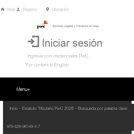
Inicio
Registro
Ubicación
Menu
Inicio
-
-
Inicio
Estatuto Tributario PwC 2026
Búsqueda por palabra clave
+
Acompañamiento Tributario Virtual
978-628-96149-4-7
¿Qué es?